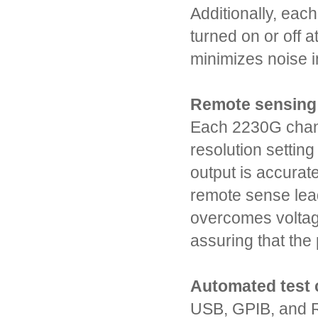
Additionally, eac
turned on or off a
minimizes noise in
Remote sensing
Each 2230G chann
resolution setti
output is accurate
remote sense lea
overcomes voltage
assuring that the
Automated test
USB, GPIB, and R