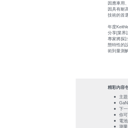
因應車用
因具有耐
技術的首
年度
Keithl
分享
業界
[
專家將探
態特性的
術到量測
精彩內容
主題
GaN-
下一
你可
電池
測量