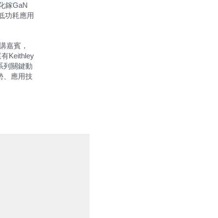
化鎵
GaN
低功耗應用
講嘉賓，
還有
Keithley
系列關鍵動
勢、應用技