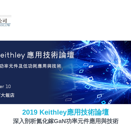
應用技術論壇
2019 Keithley
深入剖析氮化鎵
功率元件應用與技術
GaN