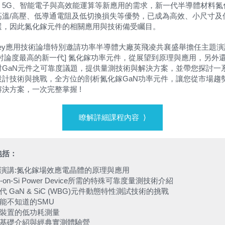
、
、智能電子與高效能運算等新應用的需求，新一代半導體材料氮
5G
高溫
高壓、低導通電阻及低切換損失等優勢，已成為高效、小尺寸及
/
選，因此氮化鎵元件的相關應用與技術備受矚目。
應用技術論壇特別邀請功率半導體大廠英飛凌共襄盛舉擔任主題演
ey
討論度最高的新一代
氮化鎵功率元件，從展望到原理與應用，另外
]
討
元件之可靠度議題，提供量測技術與解決方案，並帶您探討一
GaN
設計技術與挑戰，全方位的剖析氮化鎵
功率元件，讓您從市場趨
GaN
解決方案，一次完整掌握
!
⟩
瞭解詳細課程內容
包括：
演講
氮化鎵場效應電晶體的原理與應用
:
所需的特殊可靠度量測技術介紹
on-Si Power Device
代
元件動態特性測試技術的挑戰
GaN & SiC (WBG)
能不知道的
SMU
裝置的低功耗測量
基礎介紹與經典實測體驗營