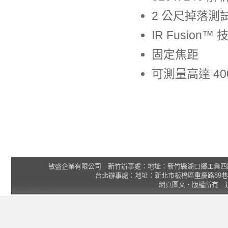
2 公尺掉落測
IR Fusion™
固定焦距
可測量高達 400
敏盛企業有限公司 新竹辦事處：地址：新竹縣湖口鄉工業四路3號 2F 統一
台北辦事處：地址：新北市板橋區重慶路89巷25號1樓 Tel
網頁圖文‧版權所有 建議瀏