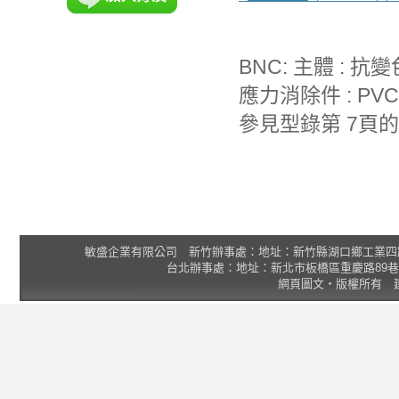
額定值 : 離
BNC: 主體 : 抗
應力消除件 : P
參見型錄
敏盛企業有限公司 新竹辦事處：地址：新竹縣湖口鄉工業四路3號 2F 統一
台北辦事處：地址：新北市板橋區重慶路89巷25號1樓 Tel
網頁圖文‧版權所有 建議瀏