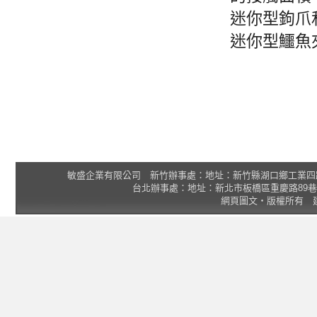
迷你型鉤爪
迷你型鱷魚
敏盛企業有限公司 新竹辦事處：地址：新竹縣湖口鄉工業四路3號 2F 統一
台北辦事處：地址：新北市板橋區重慶路89巷25號1樓 Tel
網頁圖文‧版權所有 建議瀏