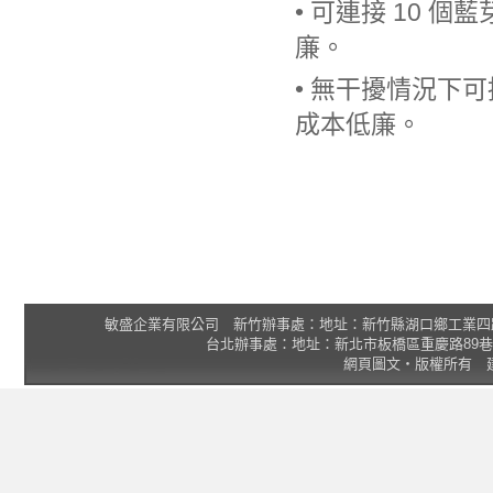
• 可連接 10
廉。
• 無干擾情況下
成本低廉。
敏盛企業有限公司 新竹辦事處：地址：新竹縣湖口鄉工業四路3號 2F 統一
台北辦事處：地址：新北市板橋區重慶路89巷25號1樓 Tel
網頁圖文‧版權所有 建議瀏