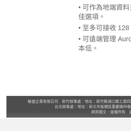
• 可作為地端資
佳選項。
• 至多可接收 12
• 可遠端管理 A
本低。
敏盛企業有限公司 新竹辦事處：地址：新竹縣湖口鄉工業四路3號 2F 統一
台北辦事處：地址：新北市板橋區重慶路89巷25號1樓 Tel
網頁圖文‧版權所有 建議瀏