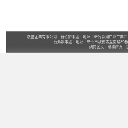
敏盛企業有限公司 新竹辦事處：地址：新竹縣湖口鄉工業四路3號 2F 統一
台北辦事處：地址：新北市板橋區重慶路89巷25號1樓 Tel
網頁圖文‧版權所有 建議瀏