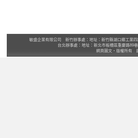
敏盛企業有限公司 新竹辦事處：地址：新竹縣湖口鄉工業四路3號 2F 統一
台北辦事處：地址：新北市板橋區重慶路89巷25號1樓 Tel
網頁圖文‧版權所有 建議瀏