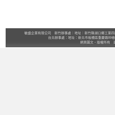
敏盛企業有限公司 新竹辦事處：地址：新竹縣湖口鄉工業四路3號 2F 統一
台北辦事處：地址：新北市板橋區重慶路89巷25號1樓 Tel
網頁圖文‧版權所有 建議瀏