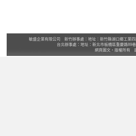
敏盛企業有限公司 新竹辦事處：地址：新竹縣湖口鄉工業四路3號 2F 統一
台北辦事處：地址：新北市板橋區重慶路89巷25號1樓 Tel
網頁圖文‧版權所有 建議瀏