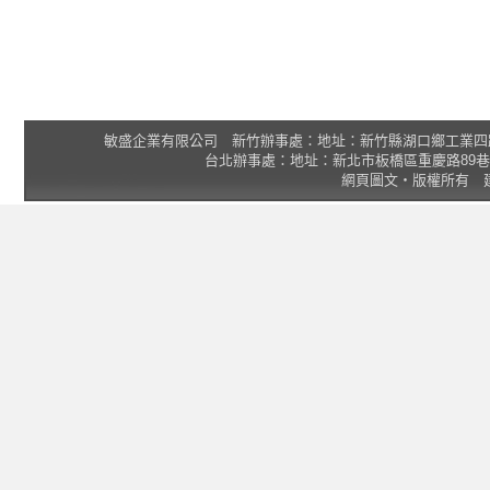
敏盛企業有限公司 新竹辦事處：地址：新竹縣湖口鄉工業四路3號 2F 統一
台北辦事處：地址：新北市板橋區重慶路89巷25號1樓 Tel
網頁圖文‧版權所有 建議瀏