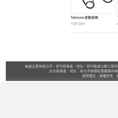
Tektronix差動探棒
TDP1000
敏盛企業有限公司 新竹辦事處：地址：新竹縣湖口鄉工業四路3號 2F 統一
台北辦事處：地址：新北市板橋區重慶路89巷25號1樓 Tel
網頁圖文‧版權所有 建議瀏