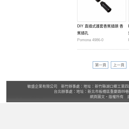
DIY 直插式護套香蕉插頭 香
蕉插孔
Pomona 4986-0
第一頁
上一頁
敏盛企業有限公司 新竹辦事處：地址：新竹縣湖口鄉工業四路3號 2F 統一
台北辦事處：地址：新北市板橋區重慶路89巷25號1樓 Tel
網頁圖文‧版權所有 建議瀏