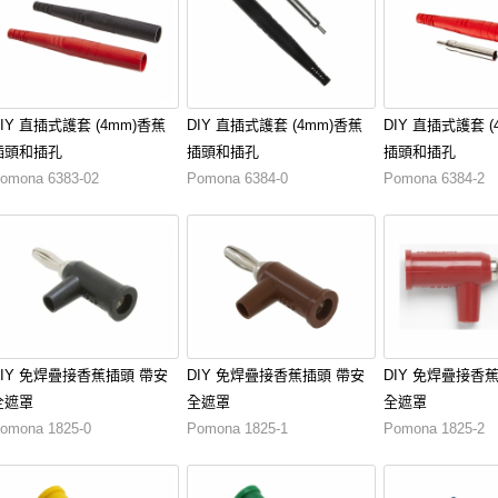
IY 直插式護套 (4mm)香蕉
DIY 直插式護套 (4mm)香蕉
DIY 直插式護套 (
插頭和插孔
插頭和插孔
插頭和插孔
omona 6383-02
Pomona 6384-0
Pomona 6384-2
DIY 免焊疊接香蕉插頭 帶安
DIY 免焊疊接香蕉插頭 帶安
DIY 免焊疊接香
全遮罩
全遮罩
全遮罩
omona 1825-0
Pomona 1825-1
Pomona 1825-2