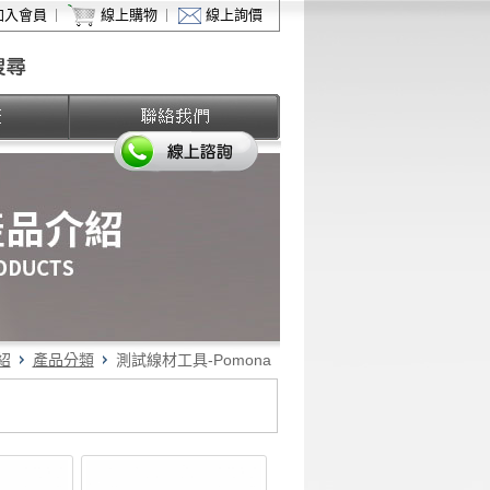
加入會員
線上購物
線上詢價
紹
產品分類
測試線材工具-Pomona