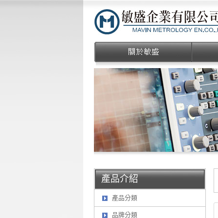
產品介紹
產品分類
品牌分類