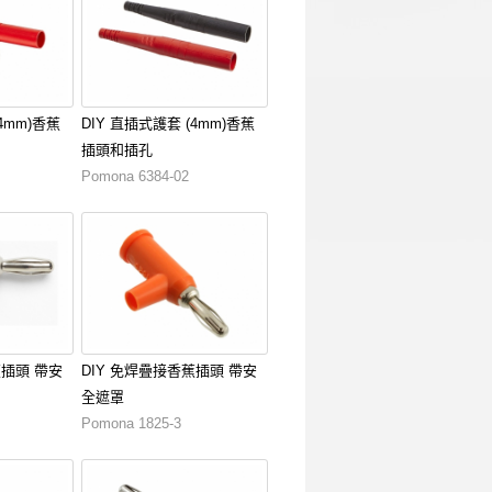
4mm)香蕉
DIY 直插式護套 (4mm)香蕉
插頭和插孔
Pomona 6384-02
蕉插頭 帶安
DIY 免焊疊接香蕉插頭 帶安
全遮罩
Pomona 1825-3