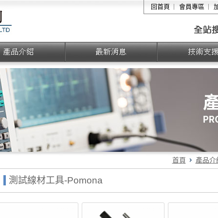
敏盛企業有限公司
回首頁
會員專區
首頁
產品介
測試線材工具-Pomona